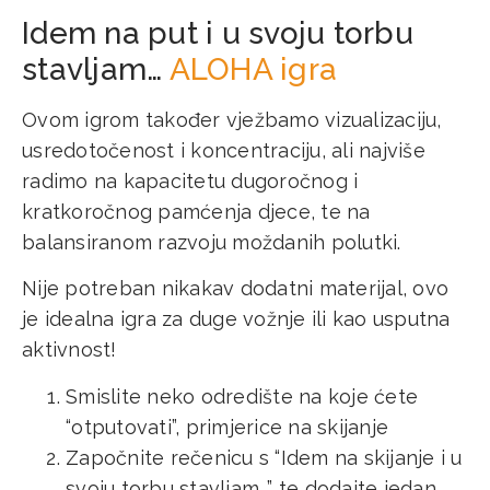
Idem na put i u svoju torbu
stavljam…
ALOHA igra
Ovom igrom također vježbamo vizualizaciju,
usredotočenost i koncentraciju, ali najviše
radimo na kapacitetu dugoročnog i
kratkoročnog pamćenja djece, te na
balansiranom razvoju moždanih polutki.
Nije potreban nikakav dodatni materijal, ovo
je idealna igra za duge vožnje ili kao usputna
aktivnost!
Smislite neko odredište na koje ćete
“otputovati”, primjerice na skijanje
Započnite rečenicu s “Idem na skijanje i u
svoju torbu stavljam…” te dodajte jedan