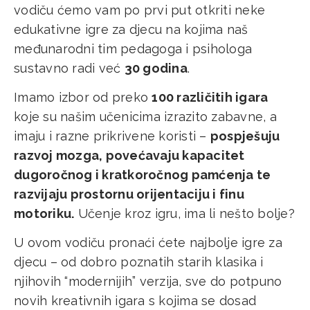
vodiču ćemo vam po prvi put otkriti neke
edukativne igre za djecu na kojima naš
međunarodni tim pedagoga i psihologa
sustavno radi već
30 godina
.
Imamo izbor od preko
100 različitih igara
koje su našim učenicima izrazito zabavne, a
imaju i razne prikrivene koristi –
pospješuju
razvoj mozga, povećavaju kapacitet
dugoročnog i kratkoročnog pamćenja te
razvijaju prostornu orijentaciju i finu
motoriku.
Učenje kroz igru, ima li nešto bolje?
U ovom vodiču pronaći ćete najbolje igre za
djecu – od dobro poznatih starih klasika i
njihovih “modernijih” verzija, sve do potpuno
novih kreativnih igara s kojima se dosad