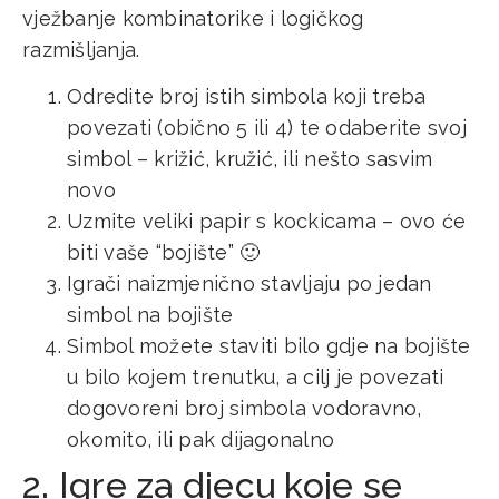
vježbanje kombinatorike i logičkog
razmišljanja.
Odredite broj istih simbola koji treba
povezati (obično 5 ili 4) te odaberite svoj
simbol – križić, kružić, ili nešto sasvim
novo
Uzmite veliki papir s kockicama – ovo će
biti vaše “bojište” 🙂
Igrači naizmjenično stavljaju po jedan
simbol na bojište
Simbol možete staviti bilo gdje na bojište
u bilo kojem trenutku, a cilj je povezati
dogovoreni broj simbola vodoravno,
okomito, ili pak dijagonalno
2. Igre za djecu koje se