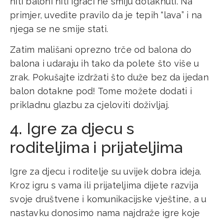
niti baloni niti igrači ne smiju dotaknuti. Na
primjer, uvedite pravilo da je tepih “lava” i na
njega se ne smije stati.
Zatim mališani oprezno trče od balona do
balona i udaraju ih tako da polete što više u
zrak. Pokušajte izdržati što duže bez da ijedan
balon dotakne pod! Tome možete dodati i
prikladnu glazbu za cjeloviti doživljaj.
4. Igre za djecu s
roditeljima i prijateljima
Igre za djecu i roditelje su uvijek dobra ideja.
Kroz igru s vama ili prijateljima dijete razvija
svoje društvene i komunikacijske vještine, a u
nastavku donosimo nama najdraže igre koje