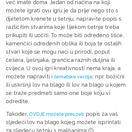
već imate doma. Jedan od načina na koji
možete igrati ovu igru je da prije nego što s
djetetom krenete u šetnju, napravite popis s
različitim stvarima koje tijekom šetnje treba
prikupiti ili uočiti. To može biti određeno lišće,
kamenčići određenih oblika ili boja te ostalih
stvari koje se mogu naći u prirodi, poput
češera, lješnjaka, grančica raznih duljina ili
cvijeća. U ovoj igri kreativnosti nema kraja, a
možete napraviti i
; npr. božićni
tematske verzije
ili uskršnji lov na blago ili lov na blago u kojem
se traže predmeti samo one boje koju vi
odredite.
Također,
popis za vaš
OVDJE možete preuzeti
sljedeći lov na blago kojeg možete isprintati
za sljedeću šetnju s mališanima 🙂