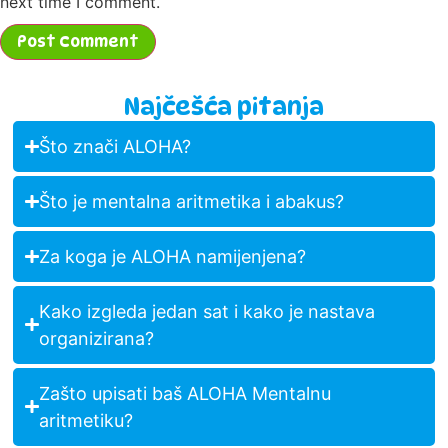
next time I comment.
Najčešća pitanja
Što znači ALOHA?
Što je mentalna aritmetika i abakus?
Za koga je ALOHA namijenjena?
Kako izgleda jedan sat i kako je nastava
organizirana?
Zašto upisati baš ALOHA Mentalnu
aritmetiku?